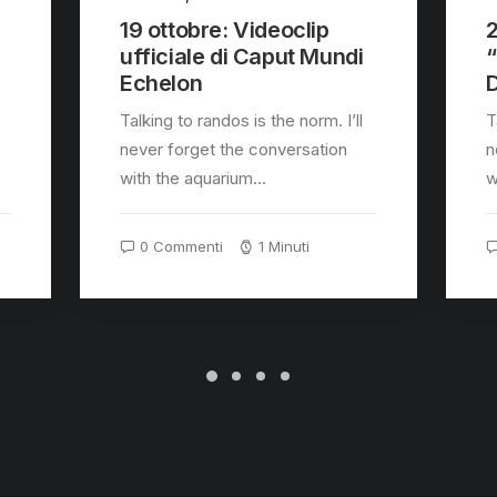
19 ottobre: Videoclip
2
ufficiale di Caput Mundi
Echelon
Talking to randos is the norm. I’ll
T
never forget the conversation
n
with the aquarium…
w
0 Commenti
1 Minuti