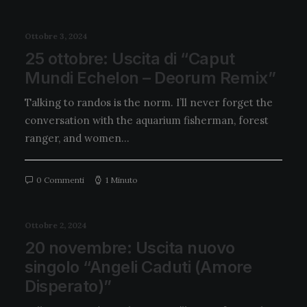
Ottobre 3, 2024
25 ottobre: Uscita di “Caput
Mundi Echelon – Deorum Remix”
Talking to randos is the norm. I’ll never forget the
conversation with the aquarium fisherman, forest
ranger, and women…
0 Commenti
1 Minuto
Ottobre 2, 2024
20 novembre: Uscita nuovo
singolo “Angeli Caduti (Amore
Disperato)”