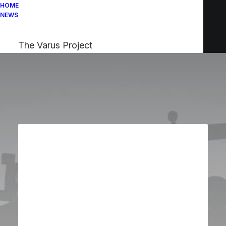
HOME
NEWS
The Varus Project
Order Tracking
Per rintracciare il tuo ordine inserisci il tuo ID
ordine nel campo sottostante e premi il
bottone "Traccia". Ti sarà mostrata la ricevuta
e l'email di conferma che avresti dovuto