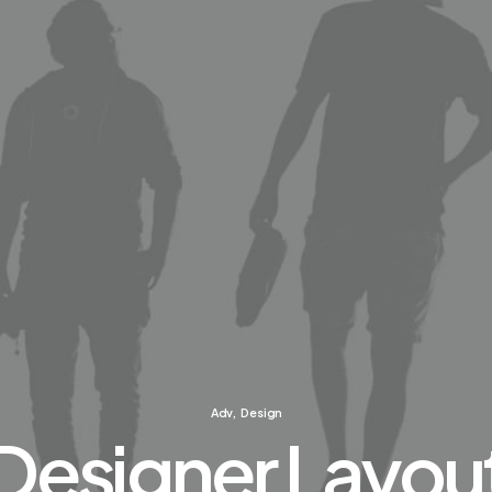
Adv
,
Design
Designer Layou